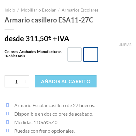
Inicio
/
Mobiliario Escolar
/
Armarios Escolares
Armario casillero ESA11-27C
desde
311,50
+IVA
€
LIMPIAR
Colores Acabados Manufacturas
: Roble Oasis
Blanco W980
Roble Oasis
Armario casillero ESA11-27C cantidad
AÑADIR AL CARRITO
Armario Escolar casillero de 27 huecos.
Disponible en dos colores de acabado.
Medidas 110x90x40
Ruedas con freno opcionales.