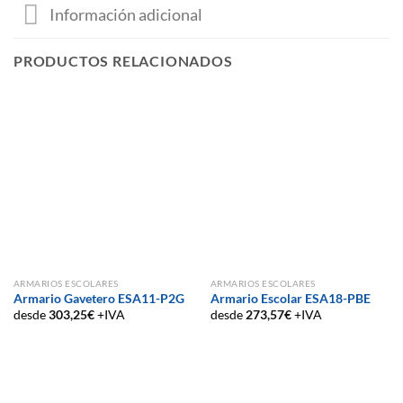
Información adicional
PRODUCTOS RELACIONADOS
ARMARIOS ESCOLARES
ARMARIOS ESCOLARES
Armario Gavetero ESA11-P2G
Armario Escolar ESA18-PBE
desde
303,25
€
+IVA
desde
273,57
€
+IVA