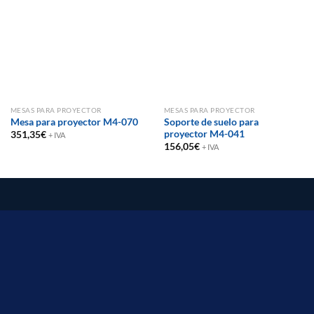
MESAS PARA PROYECTOR
MESAS PARA PROYECTOR
Mesa para proyector M4-070
Soporte de suelo para
proyector M4-041
351,35
€
+ IVA
156,05
€
+ IVA