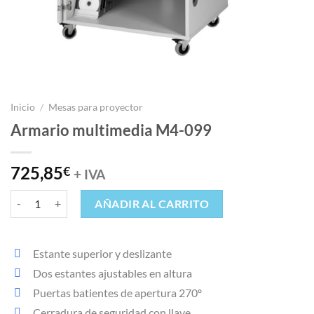
Inicio
/
Mesas para proyector
Armario multimedia M4-099
725,85
€
+ IVA
Armario multimedia M4-099 cantidad
AÑADIR AL CARRITO
Estante superior y deslizante
Dos estantes ajustables en altura
Puertas batientes de apertura 270º
Cerradura de seguridad con llave