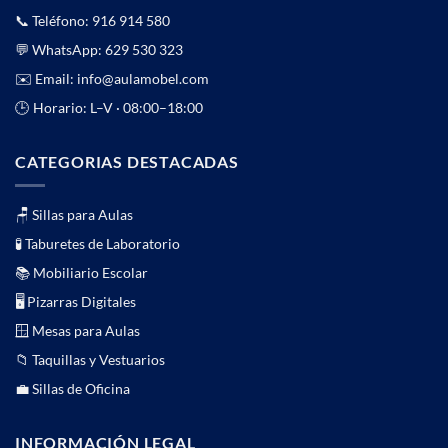
📞 Teléfono:
916 914 580
💬 WhatsApp:
629 530 323
✉️ Email:
info@aulamobel.com
🕒 Horario: L–V · 08:00–18:00
CATEGORIAS DESTACADAS
🪑 Sillas para Aulas
🧪 Taburetes de Laboratorio
📚 Mobiliario Escolar
🖥️ Pizarras Digitales
🪟 Mesas para Aulas
📁 Taquillas y Vestuarios
💼 Sillas de Oficina
INFORMACIÓN LEGAL