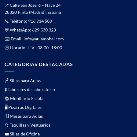
📍 Calle San José, 6 – Nave 24
28320 Pinto (Madrid), España
📞 Teléfono:
916 914 580
💬 WhatsApp:
629 530 323
✉️ Email:
info@aulamobel.com
🕒 Horario: L–V · 08:00–18:00
CATEGORIAS DESTACADAS
🪑 Sillas para Aulas
🧪 Taburetes de Laboratorio
📚 Mobiliario Escolar
🖥️ Pizarras Digitales
🪟 Mesas para Aulas
📁 Taquillas y Vestuarios
💼 Sillas de Oficina