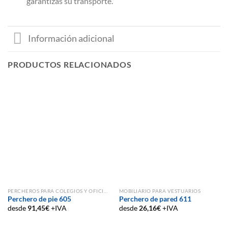
garantizas su transporte.
Información adicional
PRODUCTOS RELACIONADOS
PERCHEROS PARA COLEGIOS Y OFICINAS
MOBILIARIO PARA VESTUARIOS
Perchero de pie 605
Perchero de pared 611
desde
91,45
€
+IVA
desde
26,16
€
+IVA