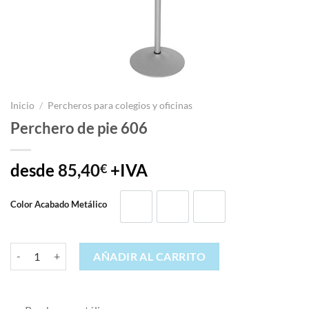
Inicio
/
Percheros para colegios y oficinas
Perchero de pie 606
desde
85,40
+IVA
€
Color Acabado Metálico
Blanco 9003
Negro 9005
Plata 9006
Perchero de pie 606 cantidad
AÑADIR AL CARRITO