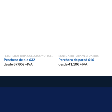
PERCHEROS PARA COLEGIOS Y OFICINAS
MOBILIARIO PARA VESTUARIOS
Perchero de pie 632
Perchero de pared 616
desde
87,80
€
+IVA
desde
41,10
€
+IVA