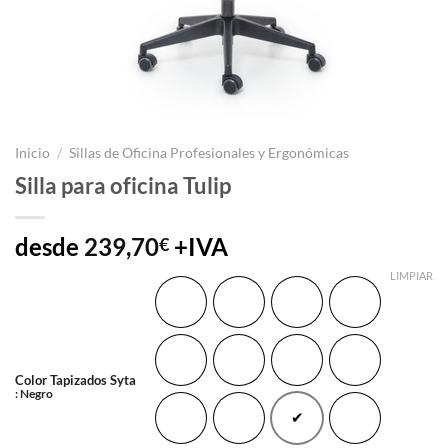
Inicio
/
Sillas de Oficina Profesionales y Ergonómicas
Silla para oficina Tulip
desde
239,70
+IVA
€
LIMPIAR
Agua Marina
Avellana
Azul
Azul Marino
Beige
Burdeos
Chocolate
Esmeralda
Color Tapizados Syta
: Negro
Grafito
Mostaza
Negro
plata