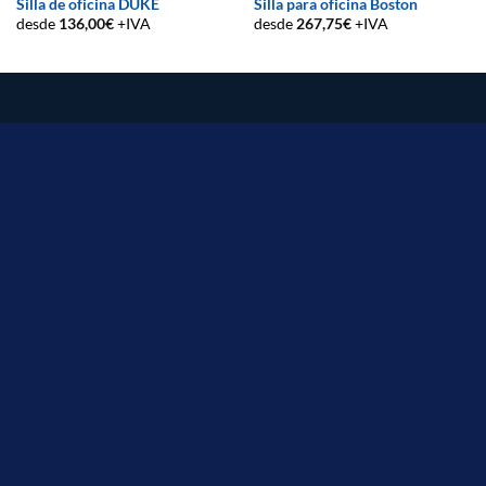
Silla de oficina DUKE
Silla para oficina Boston
desde
136,00
€
+IVA
desde
267,75
€
+IVA