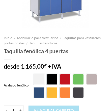
Inicio
/
Mobiliario para Vestuarios
/
Taquillas para vestuarios
profesionales
/
Taquillas fenólicas
Taquilla fenólica 4 puertas
desde
1.165,00
+IVA
€
406 Blanco
421 Negro
431 Rojo
460 Verde
475 Gris
Acabado fenólico
849 Azul
860 Amarillo
861 Naranja
879 Grafito
Taquilla fenólica 4 puertas cantidad
AÑADIR AL CARRITO