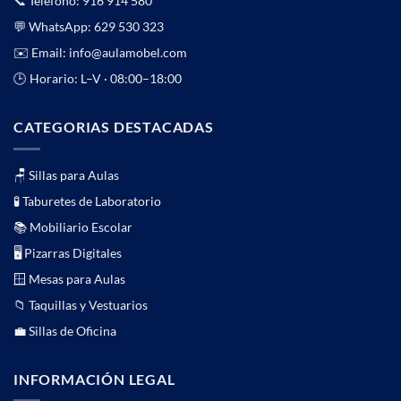
📞 Teléfono:
916 914 580
💬 WhatsApp:
629 530 323
✉️ Email:
info@aulamobel.com
🕒 Horario: L–V · 08:00–18:00
CATEGORIAS DESTACADAS
🪑 Sillas para Aulas
🧪 Taburetes de Laboratorio
📚 Mobiliario Escolar
🖥️ Pizarras Digitales
🪟 Mesas para Aulas
📁 Taquillas y Vestuarios
💼 Sillas de Oficina
INFORMACIÓN LEGAL